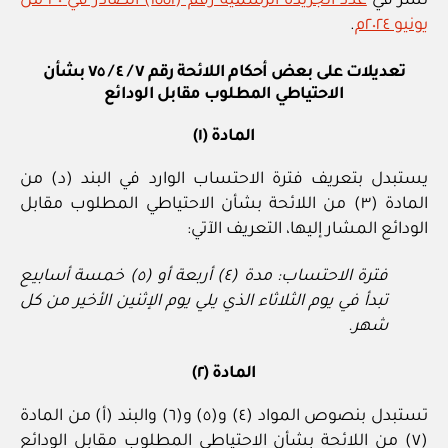
نشر في
عدد الجريدة الرسمية رقم (١٥٥١) الصادر في ٣٠ من
يونيو ٢٠٢٤م
.
تعديلات على بعض أحكام اللائحة رقم ٧ / ٤ / ٧٥ بشأن
الاحتياطي المطلوب مقابل الودائع
المادة (١)
يستبدل بتعريف فترة الاحتساب الوارد في البند (د) من
المادة (٣) من اللائحة بشأن الاحتياطي المطلوب مقابل
الودائع المشار إليها، التعريف الآتي:
فترة الاحتساب: مدة (٤) أربعة أو (٥) خمسة أسابيع
تبدأ في يوم الثلاثاء الذي يلي يوم الإثنين الأخير من كل
شهر.
المادة (٢)
تستبدل بنصوص المواد (٤) و(٥) و(٦) والبند (أ) من المادة
(٧) من اللائحة بشأن الاحتياطي المطلوب مقابل الودائع