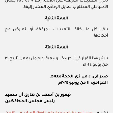
تجرى التعديلات المرفقة على اللائحة رقم ٧ / ٤ / ٧٥ بشأن
الاحتياطي المطلوب مقابل الودائع، المشار إليها.
المادة الثانية
يلغى كل ما يخالف التعديلات المرفقة، أو يتعارض مع
أحكامها.
المادة الثالثة
ينشر هذا القرار في الجريدة الرسمية، ويعمل به من تاريخ ٣٠
من يوليو ٢٠٢٤م.
صدر في: ٤ من ذي الحجة ١٤٤٥هـ
الموافق: ١١ من يونيو ٢٠٢٤م
تيمور بن أسعد بن طارق آل سعيد
رئيس مجلس المحافظين