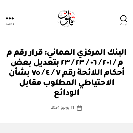
البحث
القائمة
Qanoon.om
ق
التصنيفات
البنك المركزي العماني: قرار رقم م
ر
ار
م / ٢٠١ / ٠٦ / ٢٣ / ٢٣ بتعديل بعض
و
زا
أحكام اللائحة رقم ٧ / ٤ / ٧٥ بشأن
ر
ي
الاحتياطي المطلوب مقابل
بو
ا
الودائع
س
ط
كاتب
11 يونيو 2024
ة
تاريخ
المقالة
ad
المقالة
m
in