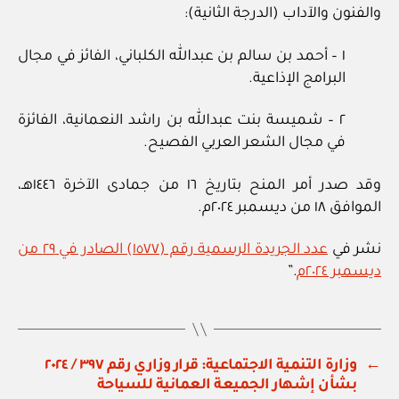
والفنون والآداب (الدرجة الثانية):
١ – أحمد بن سالم بن عبدالله الكلباني، الفائز في مجال
البرامج الإذاعية.
٢ – شميسة بنت عبدالله بن راشد النعمانية، الفائزة
في مجال الشعر العربي الفصيح.
وقد صدر أمر المنح بتاريخ ١٦ من جمادى الآخرة ١٤٤٦هـ،
الموافق ١٨ من ديسمبر ٢٠٢٤م.
نشر في
عدد الجريدة الرسمية رقم (١٥٧٧) الصادر في ٢٩ من
ديسمبر ٢٠٢٤م
.”
←
وزارة التنمية الاجتماعية: قرار وزاري رقم ٣٩٧ / ٢٠٢٤
بشأن إشهار الجميعة العمانية للسياحة