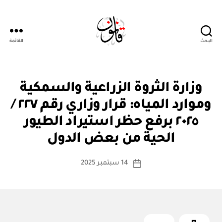
البحث
القائمة
Qanoon.om
ق
التصنيفات
وزارة الثروة الزراعية والسمكية
ر
ار
وموارد المياه: قرار وزاري رقم ٢٢٧ /
و
زا
٢٠٢٥ برفع حظر استيراد الطيور
بو
ر
ا
ي
الحية من بعض الدول
س
ط
كاتب
14 سبتمبر 2025
ة
تاريخ
المقالة
ad
المقالة
m
in