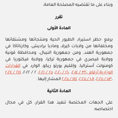
وبناء على ما تقتضيه المصلحة العامة،
تقرر
المادة الأولى
يرفع حظر استيراد الطيور الحية ومنتجاتها ومشتقاتها
ومخلفاتها من ولايات كيرلا، وماديا براديش، وكارناتاكا في
جمهورية الهند، ومن جمهورية النيبال، ومحافظة قونية
وولاية قيصري في جمهورية تركيا، وولاية فيكتوريا في
كومنولث أستراليا، وإقليم بورتو ريكو، الوارد في
القرارات
الوزارية أرقام ٣٢٠ / ٢٠١٤
،
١٦٠ / ٢٠٢٠
،
٢٥ / ٢٠٢١
، ٢ / ٢٠٢٢،
٢٤١ / ٢٠٢٤
،
٥٣ / ٢٠٢٥
،
١٠٨ / ٢٠٢٥
،
١٤٤ / ٢٠٢٥
المشار إليها.
المادة الثانية
على الجهات المختصة تنفيذ هذا القرار، كل في مجال
اختصاصه.