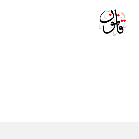
Qanoon.om
ال
التصنيفات
ج
ري
د
ة
ال
ر
س
م
ية