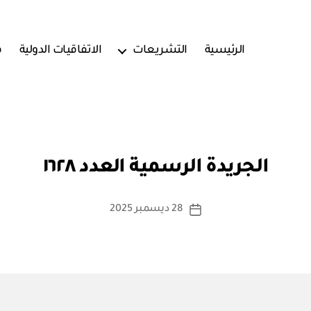
الرئيسية
التشريعات
الاتفاقيات الدولية
ف
بو
ا
الجريدة الرسمية العدد ١٦٢٨
س
ط
ة
كاتب
28 ديسمبر 2025
تاريخ
a
المقالة
المقالة
d
m
in