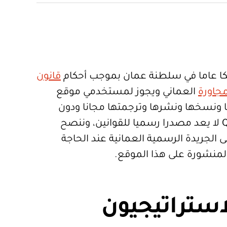
ا عاما في سلطنة عمان بموجب أحكام
قانون
جاورة
العماني ويجوز لمستخدمي موقع
تعمالها ونسخها ونشرها وترجمتها مجانا ودون
قيود. موقع Qanoon.om لا يعد مصدرا رسميا للقوانين، وننصح
 الجريدة الرسمية العمانية عند الحاجة
المنشورة على هذا الموقع.
استراتيجيون