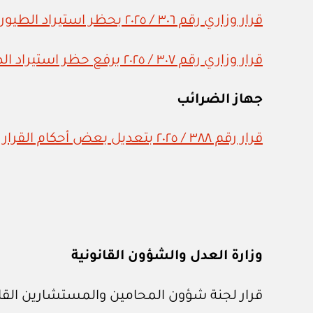
قرار وزاري رقم ٣٠٦ / ٢٠٢٥ بحظر استيراد الطيور الحية من مقاطعة شمال برابانت في مملكة هولندا
قرار وزاري رقم ٣٠٧ / ٢٠٢٥ برفع حظر استيراد الطيور الحية من بعض الدول
جهاز الضرائب
قرار رقم ٣٨٨ / ٢٠٢٥ بتعديل بعض أحكام القرار رقم ٧٨ / ٢٠٢٠ في شأن قواعد التبادل التلقائي لمعلومات الحسابات المالية
وزارة العدل والشؤون القانونية
قرار لجنة شؤون المحامين والمستشارين القانونيين رقم ٢٠٠ / ١٦ / ٢٠٢٥ بالموافقة على تأسيس