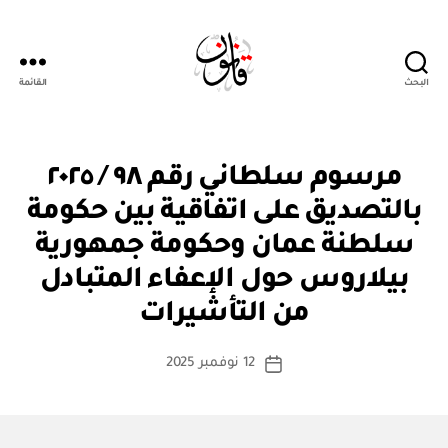
البحث
القائمة
Qanoon.om
م
التصنيفات
مرسوم سلطاني رقم ٩٨ / ٢٠٢٥
ر
س
بالتصديق على اتفاقية بين حكومة
و
م
سلطنة عمان وحكومة جمهورية
س
ل
بيلاروس حول الإعفاء المتبادل
بو
ط
ا
ان
من التأشيرات
س
ي
ط
كاتب
12 نوفمبر 2025
ة
تاريخ
المقالة
ad
المقالة
m
in