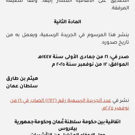
التصديق على الاتفاقية المشار إليها، وفقا للصيغة
المرفقة.
المادة الثانية
ينشر هذا المرسوم في الجريدة الرسمية، ويعمل به من
تاريخ صدوره.
صدر في: ٢١ من جمادى الأولى سنة ١٤٤٧هـ
الموافق: ١٢ من نوفمبر سنة ٢٠٢٥ م
هيثم بن طارق
سلطان عمان
نشر في
عدد الجريدة الرسمية رقم (١٦٢٢) الصادر في ١٦ من
نوفمبر ٢٠٢٥م
.
اتفاقية بين حكومة سلطنة عُمان وحكومة جمهورية
بيلاروس