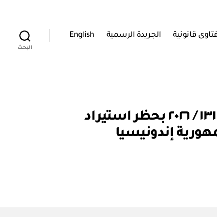
تاوى قانونية
الجريدة الرسمية
English
البحث
وزارة الثروة الزراعية والسمكية وموارد المياه: قرار وزاري رقم ١٣١ / ٢٠٢٦ بحظر استيراد
ورية إندونيسيا