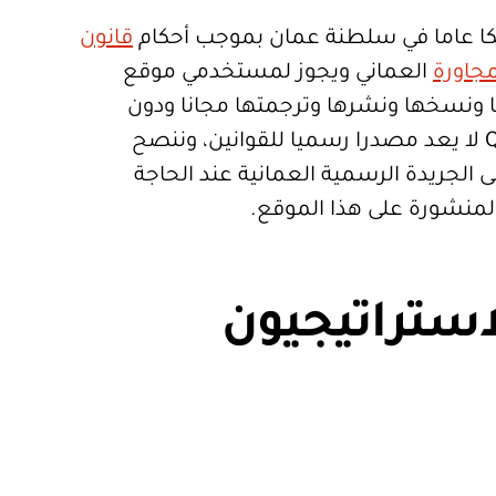
ا عاما في سلطنة عمان بموجب أحكام
قانون
جاورة
العماني ويجوز لمستخدمي موقع
تعمالها ونسخها ونشرها وترجمتها مجانا ودون
قيود. موقع Qanoon.om لا يعد مصدرا رسميا للقوانين، وننصح
 الجريدة الرسمية العمانية عند الحاجة
المنشورة على هذا الموقع.
استراتيجيون