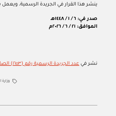
ينشر هذا القرار في الجريدة الرسمية، ويعمل به
صدر في: ٦ / ١ / ١٤٤٨هـ
الموافق: ٢١ / ٦ / ٢٠٢٦م
نشر في
عدد الجريدة الرسمية رقم (١٦٥٣) الصادر في ٢١ من يونيو ٢٠٢٦م
وزارة ا
الوسوم