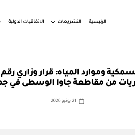
الرئيسية
التشريعات
الاتفاقيات الدولية
ف
بو
ا
يات من مقاطعة جاوا الوسطى في جمه
س
ط
ة
كاتب
21 يونيو 2026
تاريخ
a
المقالة
المقالة
d
m
in