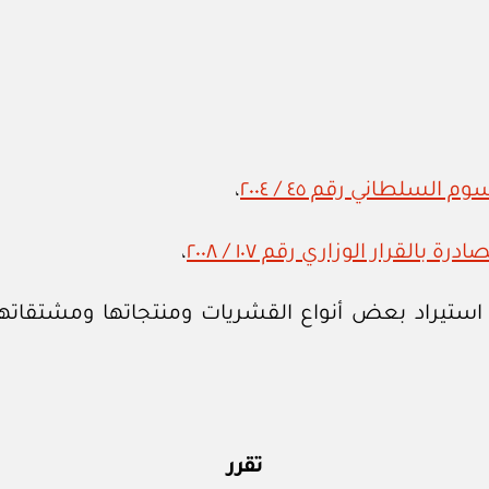
لسلطاني رقم ٤٥ / ٢٠٠٤
،
القرار الوزاري رقم ١٠٧ / ٢٠٠٨
،
 استيراد بعض أنواع القشريات ومنتجاتها ومشتقات
تقرر