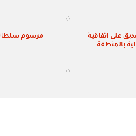
 رقم ٧٧ / ٧٧ بالتصديق على اتفاقية
ية بالمنطقة