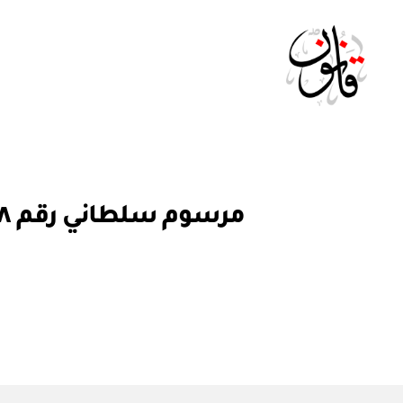
Qanoon.om
م
التصنيفات
ر
س
و
م
س
ل
ط
ان
ي