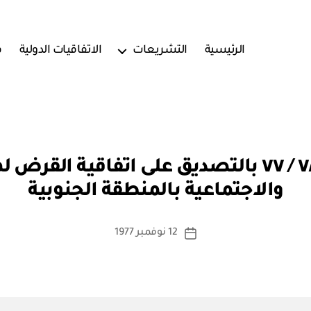
الرئيسية
التشريعات
الاتفاقيات الدولية
ف
بو
مرسوم سلطاني رقم ٧٨ / ٧٧ بالتصديق على اتفاقي
ا
والاجتماعية بالمنطقة الجنوبية
س
ط
ة
كاتب
12 نوفمبر 1977
تاريخ
a
المقالة
المقالة
d
m
in