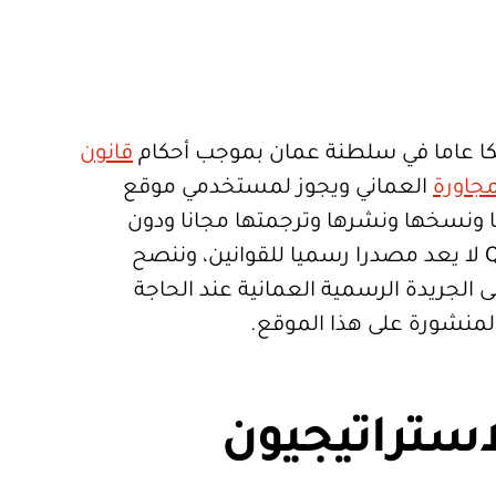
ا عاما في سلطنة عمان بموجب أحكام
قانون
جاورة
العماني ويجوز لمستخدمي موقع
تعمالها ونسخها ونشرها وترجمتها مجانا ودون
قيود. موقع Qanoon.om لا يعد مصدرا رسميا للقوانين، وننصح
 الجريدة الرسمية العمانية عند الحاجة
المنشورة على هذا الموقع.
استراتيجيون