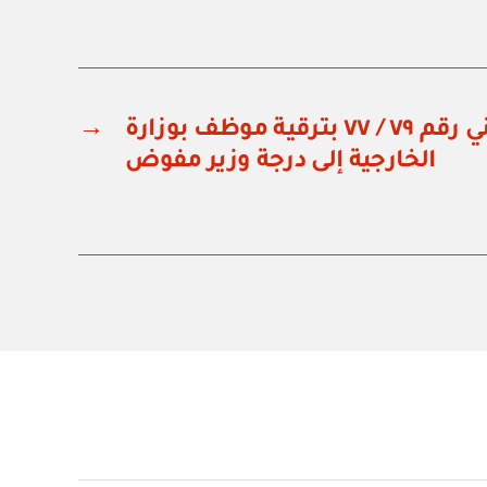
مرسوم سلطاني رقم ٧٩ / ٧٧ بترقية موظف بوزارة
→
الخارجية إلى درجة وزير مفوض