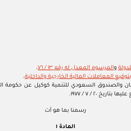
لدولة
و
المرسوم المعدل له رقم ١٣ / ٧٦
،
،
ن والصندوق السعودي للتنمية كوكيل عن حكومة المم
يخ ٢٠ / ٧ / ١٩٧٧.
رسمنا بما هو آت
المادة ١