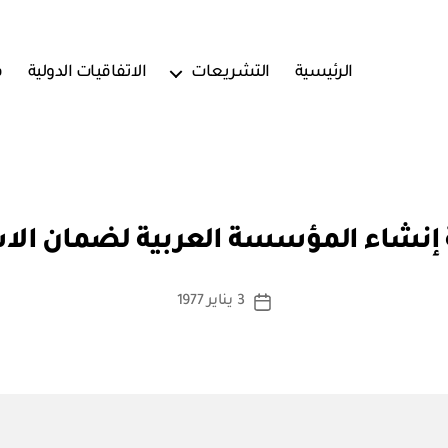
الرئيسية
التشريعات
الاتفاقيات الدولية
ف
بو
ا
 إنشاء المؤسسة العربية لضمان الا
س
ط
ة
كاتب
3 يناير 1977
تاريخ
a
المقالة
المقالة
d
m
in