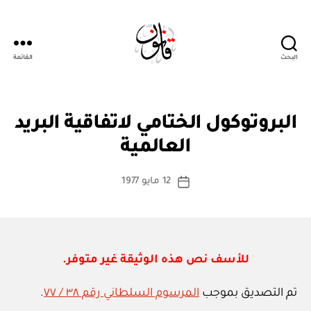
البحث
القائمة
Qanoon.om
ا
التصنيفات
البروتوكول الختامي لاتفاقية البريد
بو
ت
ا
ف
العالمية
س
ا
ق
ط
كاتب
ي
12 مايو 1977
ة
تاريخ
ة
المقالة
ad
المقالة
د
m
و
ل
in
ي
ة
للأسف نص هذه الوثيقة غير متوفر.
تم التصديق بموجب
المرسوم السلطاني رقم ٣٨ / ٧٧
.