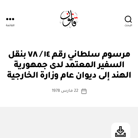
البحث
القائمة
Qanoon.om
م
التصنيفات
مرسوم سلطاني رقم ١٤ / ٧٨ بنقل
ر
س
السفير المعتمد لدى جمهورية
بو
و
ا
م
الهند إلى ديوان عام وزارة الخارجية
س
س
ل
ط
كاتب
ط
22 مارس 1978
ة
تاريخ
ان
المقالة
ad
المقالة
ي
m
in