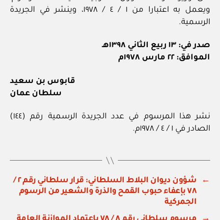
ويعمل به اعتبارا من ١ / ٤ / ١٩٧٨، وينشر في الجريدة
الرسمية.
صدر في: ١٣ ربيع الثاني ١٣٩٨هـ
الموافق: ٢٢ مارس ١٩٧٨م
قابوس بن سعيد
سلطان عمان
نشر هذا المرسوم في عدد الجريدة الرسمية رقم (١٤٤)
الصادر في ١ / ٤ / ١٩٧٨م.
←
شؤون ديوان البلاط السلطاني: قرار سلطاني رقم ٢ /
٧٨ بإعفاء حبوب القمح والذرة والشعير من الرسوم
الجمركية
→
مرسوم سلطاني رقم ٨ / ٧٨ باعتماد الموازنة العامة