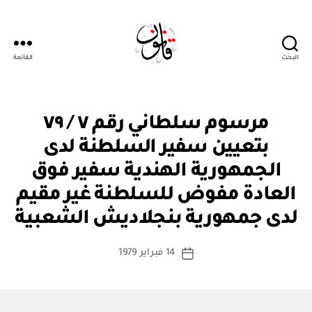
البحث
القائمة
Qanoon.om
م
التصنيفات
مرسوم سلطاني رقم ٧ / ٧٩
ر
س
بتعيين سفير السلطنة لدى
و
م
الجمهورية الهندية سفير فوق
س
ل
العادة مفوض للسلطنة غير مقيم
بو
ط
ا
ان
لدى جمهورية بنجلاديش الشعبية
س
ي
ط
كاتب
14 فبراير 1979
ة
تاريخ
المقالة
ad
المقالة
m
in