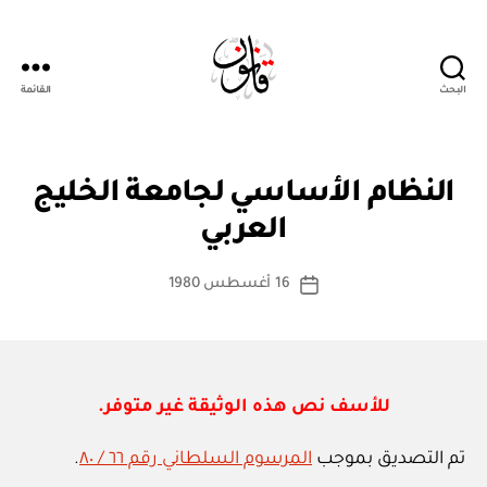
البحث
القائمة
Qanoon.om
ا
التصنيفات
النظام الأساسي لجامعة الخليج
بو
ت
ا
ف
العربي
س
ا
ق
ط
كاتب
ي
16 أغسطس 1980
ة
تاريخ
ة
المقالة
ad
المقالة
د
m
و
ل
in
ي
ة
للأسف نص هذه الوثيقة غير متوفر.
تم التصديق بموجب
المرسوم السلطاني رقم ٦٦ / ٨٠
.