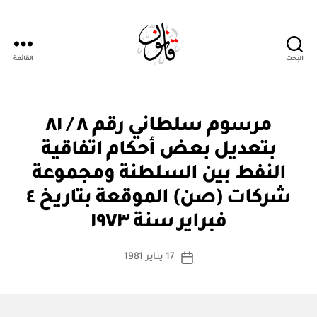
البحث
القائمة
Qanoon.om
م
التصنيفات
مرسوم سلطاني رقم ٨ / ٨١
ر
س
بتعديل بعض أحكام اتفاقية
و
م
النفط بين السلطنة ومجموعة
س
ل
شركات (صن) الموقعة بتاريخ ٤
بو
ط
ا
ان
فبراير سنة ١٩٧٣
س
ي
ط
كاتب
17 يناير 1981
ة
تاريخ
المقالة
ad
المقالة
m
in