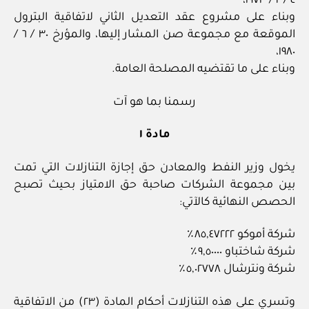
٤ / ٢ / ١٩٧٣،
وبناء على مشروع عقد التعديل الثاني لاتفاقية البترول
الموقعة مع مجموعة صن المشار إليها، والمؤرخ ٣٠ / ٦ /
١٩٨٠،
وبناء على ما تقتضيه المصلحة العامة.
رسمنا بما هو آت
مادة ١
يخول وزير النفط والمعادن حق إجازة التنازلات التي تمت
بين مجموعة الشركات صاحبة حق الامتياز بحيث تصبح
الحصص النهائية كالآتي:
شركة أموكو ٨٥,٤٧٢٢٢٪
شركة شاختباو ٩,٥٠٠٠٠٪
شركة ونترشال ٥,٠٢٧٧٨٪
وتسري على هذه التنازلات أحكام المادة (٢٣) من الاتفاقية