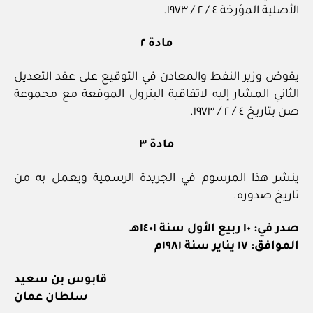
الأصلية المؤرخة ٤ / ٢ / ١٩٧٣.
مادة ٢
يفوض وزير النفط والمعادن في التوقيع على عقد التعديل
الثاني المشار إليه لاتفاقية البترول الموقعة مع مجموعة
صن بتاريخ ٤ / ٢ / ١٩٧٣.
مادة ٣
ينشر هذا المرسوم في الجريدة الرسمية ويعمل به من
تاريخ صدوره.
صدر في: ١٠ ربيع الأول سنة ١٤٠١هـ
الموافق: ١٧ يناير سنة ١٩٨١م
قابوس بن سعيد
سلطان عمان