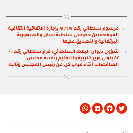
←
مرسوم سلطاني رقم ١١٧ / ٨١ بإجازة الاتفاقية الثقافية
الموقعة بين حكومتي سلطنة عمان والجمهورية
البرتغالية والتصديق عليها
→
شؤون ديوان البلاط السلطاني: قرار سلطاني رقم ١ /
٨٢ بتولي وزير التربية والتعليم رئاسة مجلس
المناقصات أثناء غياب كل من رئيس المجلس ونائبه
Whatsapp
LinkedIn
Facebook
Twitter