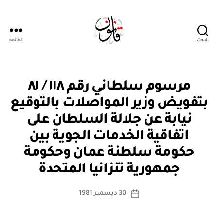
البحث
القائمة
Qanoon.om
م
التصنيفات
مرسوم سلطاني رقم ١١٨ / ٨١
ر
س
بتفويض وزير المواصلات بالتوقيع
و
م
نيابة عن جلالة السلطان على
س
ل
اتفاقية الخدمات الجوية بين
ط
ان
حكومة سلطنة عمان وحكومة
بو
ي
ا
جمهورية تنزانيا المتحدة
س
ط
كاتب
30 ديسمبر 1981
ة
تاريخ
المقالة
ad
المقالة
m