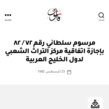
البحث
القائمة
Qanoon.om
م
التصنيفات
مرسوم سلطاني رقم ٧٢ / ٨٢
ر
س
بإجازة اتفاقية مركز التراث الشعبي
بو
و
ا
م
لدول الخليج العربية
س
س
ل
ط
كاتب
ط
23 أغسطس 1982
ة
تاريخ
ان
المقالة
ad
المقالة
ي
m
in