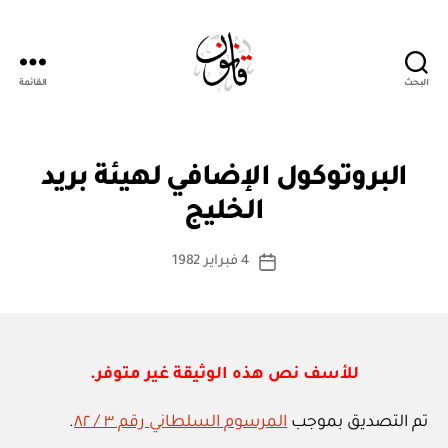
البحث
القائمة
Qanoon.om
ا
التصنيفات
البروتوكول الإضافي لهيئة بريد
بو
ت
ا
ف
الخليج
س
ا
ق
ط
كاتب
ي
4 فبراير 1982
ة
تاريخ
ة
المقالة
ad
المقالة
د
m
و
ل
in
ي
ة
للأسف نص هذه الوثيقة غير متوفر.
تم التصديق بموجب
المرسوم السلطاني رقم ٣ / ٨٢
.