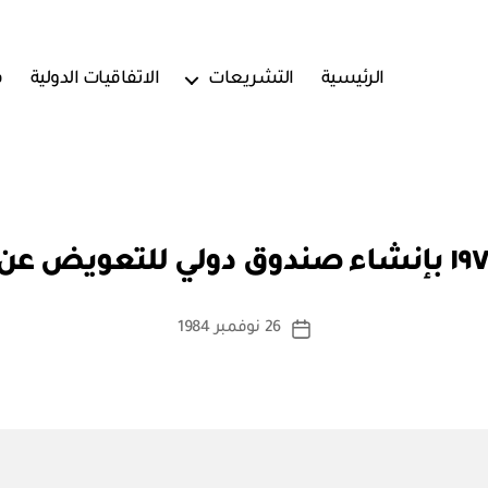
الرئيسية
التشريعات
الاتفاقيات الدولية
ف
بو
ا
س
ط
ة
كاتب
26 نوفمبر 1984
تاريخ
a
المقالة
المقالة
d
m
in