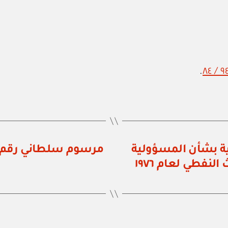
.
لية بشأن المسؤولية
لنفطي لعام ١٩٧٦