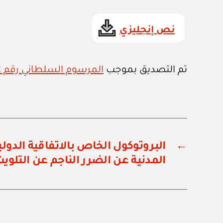
نص إنجليزي
تم التصديق بموجب
المرسوم السلطاني رقم ٩٤ / ٨٤
←
البروتوكول الخاص بالاتفاقية الدو
المدنية عن الضرر الناجم عن التلويث ا