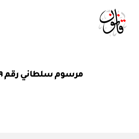
Qanoon.om
م
التصنيفات
ر
س
و
م
س
ل
ط
ان
ي