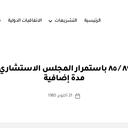
الرئيسية
التشريعات
الاتفاقيات الدولية
ف
بو
مرسوم سلطاني رقم ٨٩ / ٨٥ باستمرار المجلس 
ا
مدة إضافية
س
ط
ة
كاتب
21 أكتوبر 1985
تاريخ
a
المقالة
المقالة
d
m
in