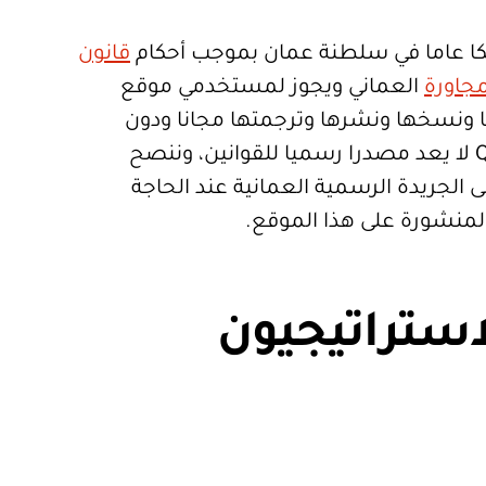
ا عاما في سلطنة عمان بموجب أحكام
قانون
جاورة
العماني ويجوز لمستخدمي موقع
تعمالها ونسخها ونشرها وترجمتها مجانا ودون
قيود. موقع Qanoon.om لا يعد مصدرا رسميا للقوانين، وننصح
 الجريدة الرسمية العمانية عند الحاجة
المنشورة على هذا الموقع.
استراتيجيون