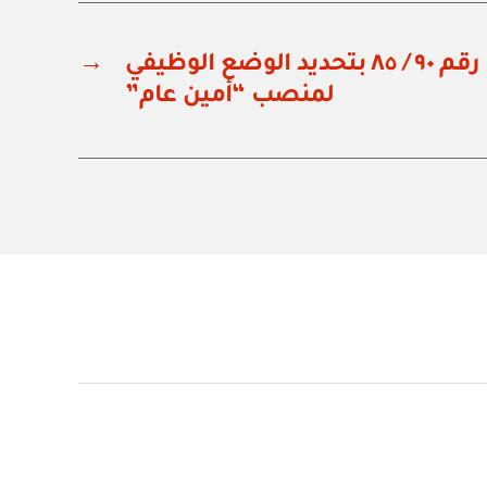
مرسوم سلطاني رقم ٩٠ / ٨٥ بتحديد الوضع الوظيفي
→
لمنصب “أمين عام”