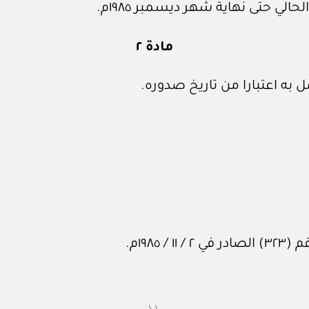
ي حتى نهاية شهر ديسمبر ١٩٨٥م.
مادة ٢
به اعتبارا من تاريخ صدوره.
١٩٨م.