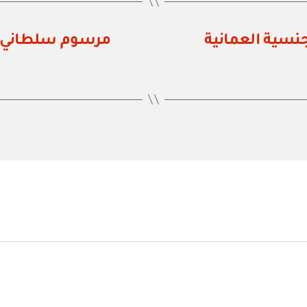
رقم ٨٨ / ٨٥ برد الجنسية العمانية