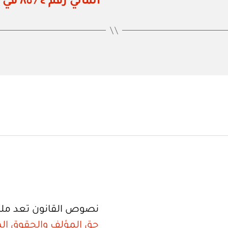
المالي رقم ٤ / ٨٥ في شأن السلف المستديمة والمؤقتة
نصوص القانون تعد ملك
حق المؤلف والحقوق الم