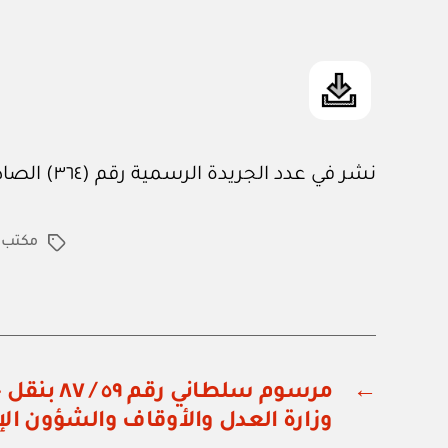
نشر في عدد الجريدة الرسمية رقم (٣٦٤) الصادر في ١ / ٨ / ١٩٨٧م
مكتب ن
الوسوم
←
مرسوم سلطاني
وزارة العدل والأوقاف والشؤون ال