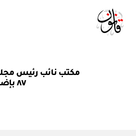
Qanoon.om
ق
التصنيفات
ر
٨٧ بإضافة بعض البنود إلى القرار الوزاري رقم ٤٣ / ٨٦
ار
و
ز
ا
ر
ي