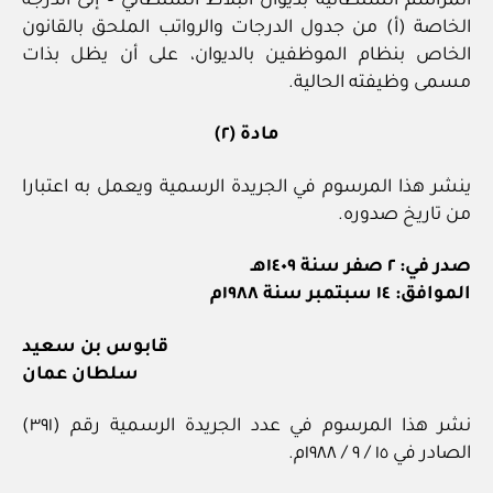
المراسم السلطانية بديوان البلاط السلطاني – إلى الدرجة
الخاصة (أ) من جدول الدرجات والرواتب الملحق بالقانون
الخاص بنظام الموظفين بالديوان، على أن يظل بذات
مسمى وظيفته الحالية.
مادة (٢)
ينشر هذا المرسوم في الجريدة الرسمية ويعمل به اعتبارا
من تاريخ صدوره.
صدر في: ٢ صفر سنة ١٤٠٩هـ
الموافق: ١٤ سبتمبر سنة ١٩٨٨م
قابوس بن سعيد
سلطان عمان
نشر هذا المرسوم في عدد الجريدة الرسمية رقم (٣٩١)
الصادر في ١٥ / ٩ / ١٩٨٨م.