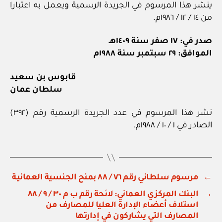
ينشر هذا المرسوم في الجريدة الرسمية ويعمل به اعتبارا
من ١٤ / ١٢ / ١٩٨٦م.
صدر في: ١٧ صفر سنة ١٤٠٩هـ
الموافق: ٢٩ سبتمبر سنة ١٩٨٨م
قابوس بن سعيد
سلطان عمان
نشر هذا المرسوم في عدد الجريدة الرسمية رقم (٣٩٢)
الصادر في ١ / ١٠ / ١٩٨٨م.
←
مرسوم سلطاني رقم ٧٦ / ٨٨ بمنح الجنسية العمانية
→
البنك المركزي العماني: لائحة رقم ب م ٣٠ / ٩ / ٨٨
استلاف أعضاء الإدارة العليا للمصارف من
المصارف التي يشاركون في إدارتها