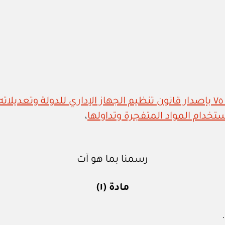
،
رسمنا بما هو آت
مادة (١)