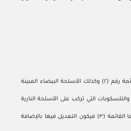
يحظر – بغير – ترخيص من المفتش العام للشرطة والجمارك، حيازة الأسلحة النارية المبينة بالقائمة رقم (٢) وكذلك الأسلحة البيضاء المبينة
 وكاتمات أو مخفضات الصوت، والتلسكوبات التي تركب على الأسلحة النارية
وللمفتش العام للشرطة والجمارك بقرار منه تعديل القائمتين رقمي (١، ٢) بالإضافة أو الحذف، أما القائمة (٣) فيكون التعديل فيها بالإضافة