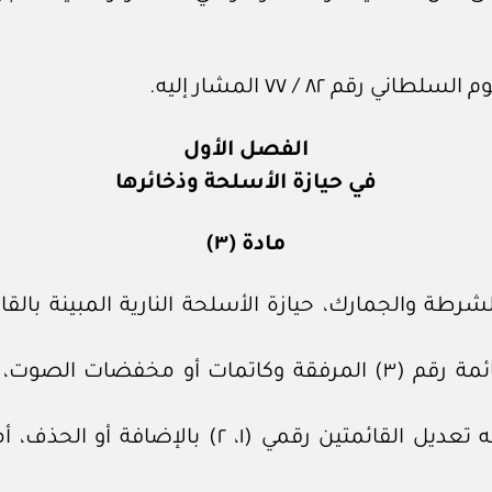
م ٨٢ / ٧٧ المشار إليه.
الفصل الأول
في حيازة الأسلحة وذخائرها
مادة (٣)
ولا يجوز بأي حال حيازة الأسلحة المبينة بالقائمة رقم (٣) المرفقة