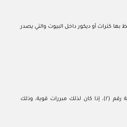
ن المادة (٣) الأسلحة التقليدية التي يحتفظ بها كتراث أو ديكور داخل البيوت والتي يصدر
مع مراعاة أحكام المادة (٣) من القانون يجوز الترخيص بحيازة الأسلحة النارية المبينة في القائمة رقم (٢)، إذا كان لذلك مبررات قوية، وذلك