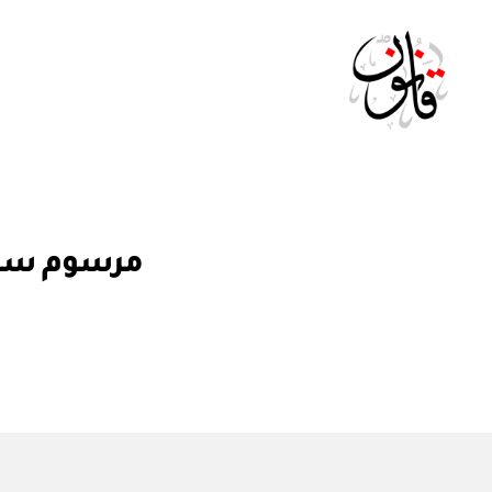
Qanoon.om
م
التصنيفات
مرسوم سلطاني رقم ٣٦ / ٩٠ بإص
ر
س
و
م
س
ل
ط
ان
ي