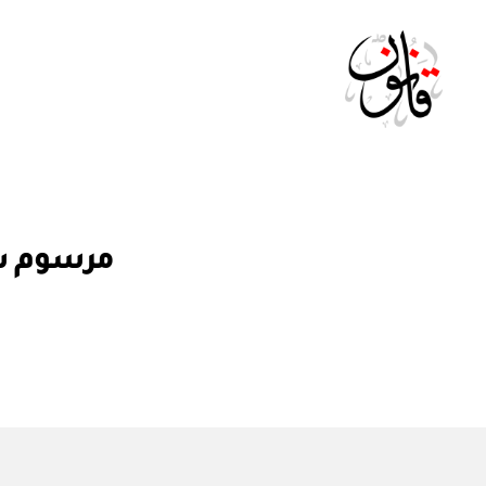
Qanoon.om
م
التصنيفات
مرسوم سلطاني رقم ٧٦ /
ر
س
و
م
س
ل
ط
ان
ي