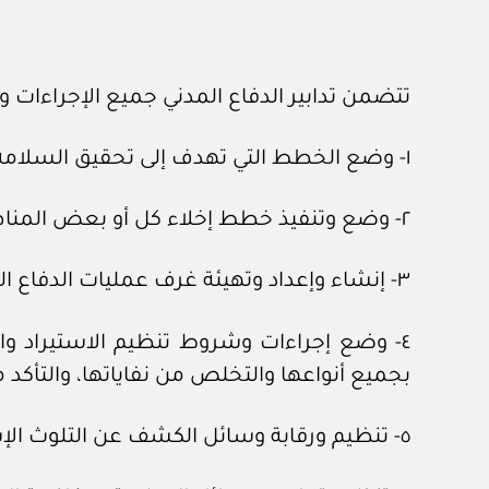
تتضمن تدابير الدفاع المدني جميع الإجراءات و
١- وضع الخطط التي تهدف إلى تحقيق السلامة العامة وتجنب الكوارث وإزالة آثارها.
٢- وضع وتنفيذ خطط إخلاء كل أو بعض المناطق المنكوبة وإغاثة سكانها.
٣- إنشاء وإعداد وتهيئة غرف عمليات الدفاع المدني.
٤- وضع إجراءات وشروط تنظيم الاستيراد وال
بجميع أنواعها والتخلص من نفاياتها، والتأكد 
٥- تنظيم ورقابة وسائل الكشف عن التلوث الإشعاعي بالتنسيق مع الأجهزة المعنية.