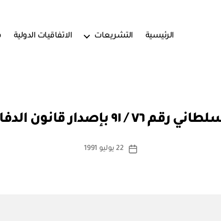
الرئيسية
التشريعات
الاتفاقيات الدولية
ف
بو
ا
 ٩١ بإصدار قانون الدفاع المدني
س
ط
ة
كاتب
22 يوليو 1991
تاريخ
a
المقالة
المقالة
d
m
in