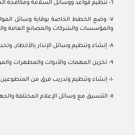
٦- تنظيم قواعد ووسائل السلامة ومكافحة الحرائق والإنقاذ، وكذا تنسيق وسائل الإسعاف الطبي.
٧- وضع الخطط الخاصة بوقاية وسائل المواص
والمؤسسات والشركات والمصانع العامة والخ
٨- إنشاء وتنظيم وسائل الإنذار بالأخطار، وتحديد أماكن آمنة عامة أو خاصة بالمباني والمنشآت للجوء إليها وقت الطوارئ.
٩- تخزين المهمات والأدوات والمطهرات والمواد والأجهزة اللازمة لأعمال الدفاع المدني.
١٠- إنشاء وتنظيم وتدريب فرق من المتطوعين للقيام بأعمال الدفاع المدني وإرشاد المواطنين ومساعدتهم وقت الطوارئ.
١١- التنسيق مع وسائل الإعلام المختلفة والجهات الأخرى ذات العلاقة بهدف نشر الوعي بين المواطنين للوقاية من أخطار الحوادث وتجنب وقوعها.