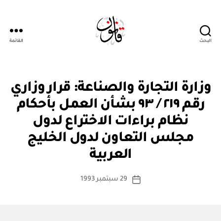
البحث
القائمة
Qanoon.om
ق
التصنيفات
وزارة التجارة والصناعة: قرار وزاري
ر
ار
رقم ٢١٩ / ٩٣ بشأن العمل بأحكام
و
زا
نظام براءات الاختراع لدول
ر
ي
مجلس التعاون لدول الخليج
بو
ا
العربية
س
ط
كاتب
29 سبتمبر 1993
ة
تاريخ
المقالة
ad
المقالة
m
in