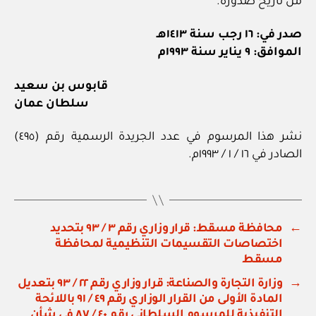
من تاريخ صدوره.
صدر في: ١٦ رجب سنة ١٤١٣هـ
الموافق: ٩ يناير سنة ١٩٩٣م
قابوس بن سعيد
سلطان عمان
نشر هذا المرسوم في عدد الجريدة الرسمية رقم (٤٩٥)
الصادر في ١٦ / ١ / ١٩٩٣م.
←
محافظة مسقط: قرار وزاري رقم ٣ / ٩٣ بتحديد
اختصاصات التقسيمات التنظيمية لمحافظة
مسقط
→
وزارة التجارة والصناعة: قرار وزاري رقم ٢٢ / ٩٣ بتعديل
المادة الأولى من القرار الوزاري رقم ٤٩ / ٩١ باللائحة
التنفيذية للمرسوم السلطاني رقم ٤٠ / ٨٧ في شأن