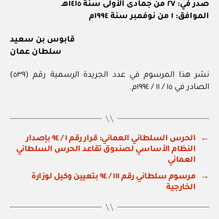
صدر في: ٢٧ من جمادى الأولى سنة ١٤١٥هـ
الموافق: ١ من نوفمبر سنة ١٩٩٤م
قابوس بن سعيد
سلطان عمان
نشر هذا المرسوم في عدد الجريدة الرسمية رقم (٥٣٩)
الصادر في ١٥ / ١١ / ١٩٩٤م.
←
الحرس السلطاني العماني: قرار رقم ١ / ٩٤ بإصدار
النظام الأساسي لصندوق تقاعد الحرس السلطاني
العماني
→
مرسوم سلطاني رقم ١١١ / ٩٤ بتعيين وكيل لوزارة
الخارجية