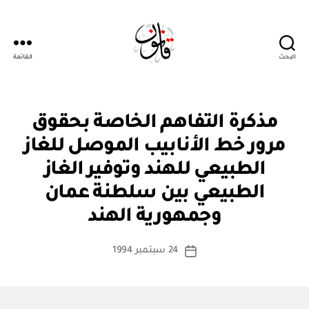
البحث
القائمة
Qanoon.om
ا
التصنيفات
مذكرة التفاهم الخاصة بحقوق
ت
ف
مرور خط الأنابيب الموصل للغاز
ا
ق
الطبيعي للهند وتوفير الغاز
ي
ة
الطبيعي بين سلطنة عمان
بو
د
ا
و
وجمهورية الهند
س
ل
ي
ط
كاتب
ة
24 سبتمبر 1994
ة
تاريخ
المقالة
ad
المقالة
m
in