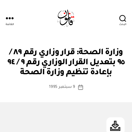
البحث
القائمة
Qanoon.om
ق
التصنيفات
وزارة الصحة: قرار وزاري رقم ٨٩ /
ر
ار
٩٥ بتعديل القرار الوزاري رقم ٩ / ٩٤
بو
و
ا
زا
بإعادة تنظيم وزارة الصحة
س
ر
ي
ط
كاتب
9 سبتمبر 1995
ة
تاريخ
المقالة
ad
المقالة
m
in