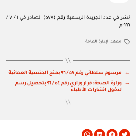
نشر في عدد الجريدة الرسمية رقم (٥٧٨) الصادر في ١ / ٧ /
١٩٩٦م
معهد الإدارة العامة
الوسوم
←
مرسوم سلطاني رقم ٥٨ / ٩٦ بمنح الجنسية العمانية
→
وزارة الصحة: قرار وزاري رقم ٥٤ / ٩٦ بتحصيل رسم
لدخول اختبارات الأطباء