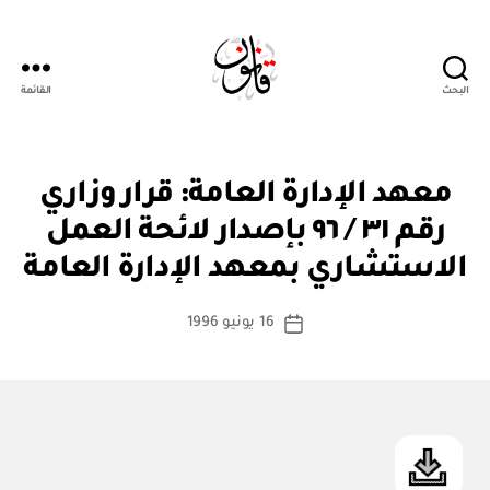
البحث
القائمة
Qanoon.om
ق
التصنيفات
معهد الإدارة العامة: قرار وزاري
ر
ار
رقم ٣١ / ٩٦ بإصدار لائحة العمل
بو
و
ا
زا
الاستشاري بمعهد الإدارة العامة
س
ر
ي
ط
كاتب
16 يونيو 1996
ة
تاريخ
المقالة
ad
المقالة
m
in