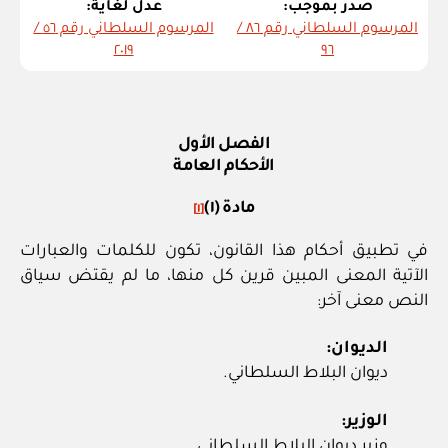
صدر بموجب:
عدل لغاية:
المرسوم السلطاني رقم ٨٦ /
المرسوم السلطاني رقم ٥٦ /
٢٠١٩
٩٦
الفصل الأول
الأحكام العامة
مادة (١)
[١]
في تطبيق أحكام هذا القانون، تكون للكلمات والعبارات
الآتية المعنى المبين قرين كل منها، ما لم يقتض سياق
النص معنى آخر:
الديوان:
ديوان البلاط السلطاني.
الوزير:
وزير ديوان البلاط السلطاني.