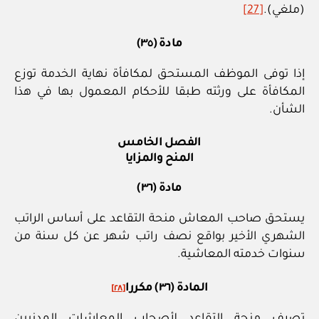
(ملغي).
[27]
مادة (٣٥)
إذا توفى الموظف المستحق لمكافأة نهاية الخدمة توزع
المكافأة على ورثته طبقا للأحكام المعمول بها في هذا
الشأن.
الفصل الخامس
المنح والمزايا
مادة (٣٦)
يستحق صاحب المعاش منحة التقاعد على أساس الراتب
الشهري الأخير بواقع نصف راتب شهر عن كل سنة من
سنوات خدمته المعاشية.
المادة (٣٦) مكررا
[٢٨]
تصرف منحة التقاعد لأصحاب المعاشات المدنيين