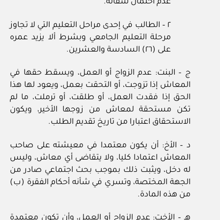
عدم احتمال شفائه.
٢ – الطالب في إحدى مراحل التعليم التي لا تجاوز
مرحلة التعليم الجامعي وبشرط ألا يزيد عمره
على (٢٦) السادسة والعشرين.
ج – البنت: عدم الزواج أو العمل، ويسقط حقها في
المعاش إذا تزوجت، أو التحقت بعمل، ويعود لها هذا
الحق إذا فقدت العمل، أو طلقت، أو ترملت، ما لم
تكن مستحقة لمعاش من زوجها الأخير، ويكون
الاستحقاق اعتبارا من تاريخ تقديم الطلب.
د – الأخ: أن يكون معتمدا في معيشته على صاحب
المعاش اعتمادا كليا، ولا يتقاضى أي معاش، وليس
له دخل، ويثبت ذلك بموجب بحث اجتماعي صادر من
الجهة المختصة، وتسري في شأنه أحكام الفقرة (ب)
من هذه المادة.
هـ – الأخت: عدم الزواج أو العمل، وأن تكون معتمدة