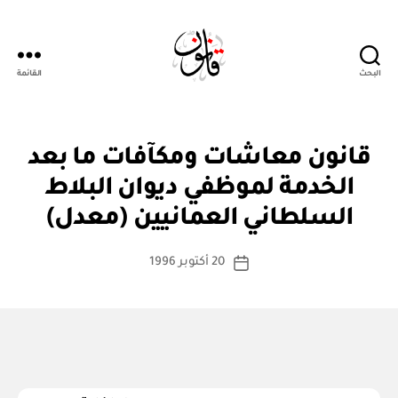
البحث
القائمة
Qanoon.om
ق
التصنيفات
قانون معاشات ومكآفات ما بعد
ا
ن
الخدمة لموظفي ديوان البلاط
بو
و
ا
ن
السلطاني العمانيين (معدل)
س
م
ع
ط
كاتب
د
20 أكتوبر 1996
ة
تاريخ
ل
المقالة
ad
المقالة
m
in