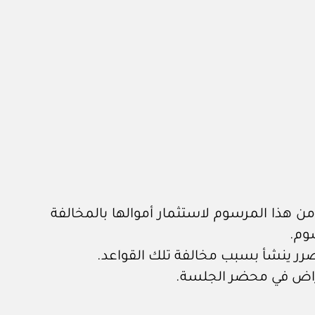
 باطلة أية عقود أو تصرفات تجريها مجالس إدارة الجهات المنصوص عليها في المادة رقم (١) من هذا المرسوم لاستثمار أموالها بالمخالفة
ر ينشأ بسبب مخالفة تلك القواعد.
عتراض في محضر الجلسة.