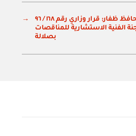
مكتب وزير الدولة ومحافظ ظفار: قرار وزاري رقم ١٦٨ / ٩٦
→
جنة الفنية الاستشارية للمناقصات
بصلالة