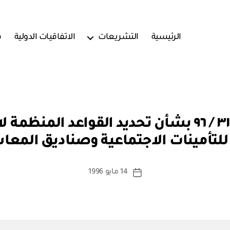
الرئيسية
التشريعات
الاتفاقيات الدولية
ف
بو
مرسوم سلطاني رقم ٣١ / ٩٦ بشأن تحديد القواعد
ا
 للتأمينات الاجتماعية وصناديق المعا
س
ط
ة
كاتب
14 مايو 1996
تاريخ
a
المقالة
المقالة
d
m
in