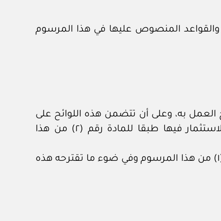
تثماراتها بما يتفق والقواعد المنصوص عليها في هذا المرسوم
خ العمل به، وعلى أن تتضمن هذه اللوائح على
الأخص قواعد ونسب الاستثمار في المجالات المختلفة وكيفية اختيار الجهات الأجنبية التي يتم الاستثمار فيها طبقا للمادة رقم (٢) من هذا
ويجوز وضع قواعد خاصة تتفق والنظم المتعلقة بكل جهة من الجهات المشار إليها في المادة رقم (١) من هذا المرسوم وفي ضوء ما تقترحه هذه