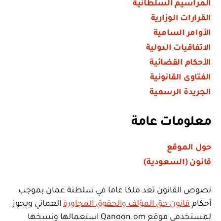
المراسيم السلطانية
القرارات الوزارية
الأوامر السامية
الاتفاقيات الدولية
الأحكام القضائية
الفتاوى القانونية
الجريدة الرسمية
معلومات عامة
حول الموقع
قانون (السعودية)
نصوص القانون تعد ملكا عاما في سلطنة عمان بموجب
أحكام
قانون حق المؤلف والحقوق المجاورة
العماني ويجوز
لمستخدمي موقع Qanoon.om استعمالها ونسخها