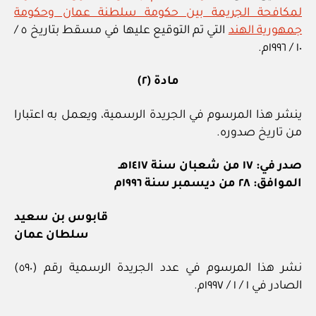
لمكافحة الجريمة بين حكومة سلطنة عمان وحكومة
جمهورية الهند
التي تم التوقيع عليها في مسقط بتاريخ ٥ /
١٠ / ١٩٩٦م.
مادة (٢)
ينشر هذا المرسوم في الجريدة الرسمية، ويعمل به اعتبارا
من تاريخ صدوره.
صدر في: ١٧ من شعبان سنة ١٤١٧هـ
الموافق: ٢٨ من ديسمبر سنة ١٩٩٦م
قابوس بن سعيد
سلطان عمان
نشر هذا المرسوم في عدد الجريدة الرسمية رقم (٥٩٠)
الصادر في ١ / ١ / ١٩٩٧م.