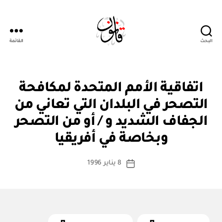
البحث
القائمة
Qanoon.om
ا
التصنيفات
اتفاقية الأمم المتحدة لمكافحة
ت
ف
التصحر في البلدان التي تعاني من
ا
ق
الجفاف الشديد و / أو من التصحر
بو
ي
ا
ة
وبخاصة في أفريقيا
س
د
و
ط
كاتب
ل
8 يناير 1996
ة
تاريخ
ي
المقالة
ad
المقالة
ة
m
in