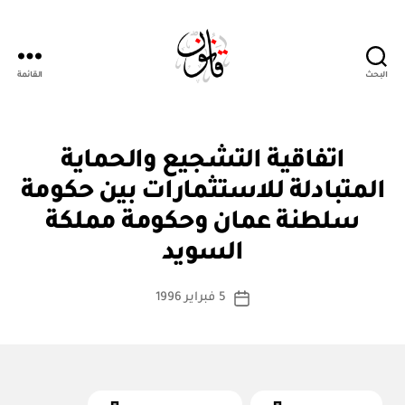
البحث
القائمة
Qanoon.om
ا
التصنيفات
اتفاقية التشجيع والحماية
ت
ف
المتبادلة للاستثمارات بين حكومة
ا
ق
سلطنة عمان وحكومة مملكة
بو
ي
ا
ة
السويد
س
د
و
ط
كاتب
ل
5 فبراير 1996
ة
تاريخ
ي
المقالة
ad
المقالة
ة
m
in