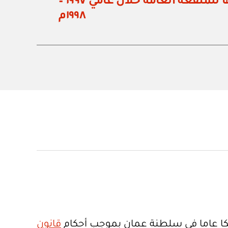
المنزوعة ملكيتها للمنفعة العامة خلال عامي ١٩٩٧ –
١٩٩٨م
ا عاما في سلطنة عمان بموجب أحكام
قانون