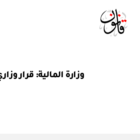
Qanoon.om
ق
التصنيفات
ر
ار
و
ز
ا
ر
ي