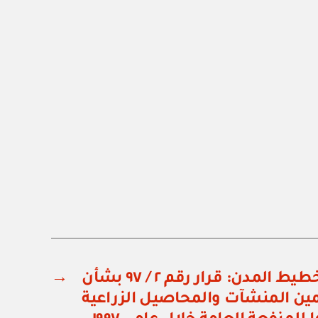
اللجنة العليا لتخطيط المدن: قرار رقم ٢ / ٩٧ بشأن
→
ن المنشآت والمحاصيل الزراعية