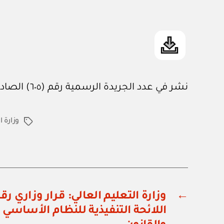
نشر في عدد الجريدة الرسمية رقم (٦٠٥) الصادر في ١٦ / ٨ / ١٩٩٧م
وزارة ا
الوسوم
←
اللائحة التنفيذية للنظام الأساسي 