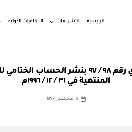
الرئيسية
التشريعات
الاتفاقيات الدولية
ف
بو
وزارة المالية: قرار وزاري رقم ٩٨ / ٩٧ بنشر 
ا
المنتهية في ٣١ / ١٢ / ١٩٩٦م
س
ط
ة
كاتب
6 أغسطس 1997
تاريخ
a
المقالة
المقالة
d
m
in