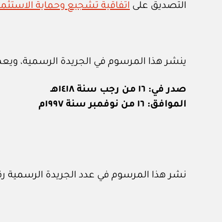
التصديق على
اتفاقية تشجيع وحماية الاستثم
ينشر هذا المرسوم في الجريدة الرسمية، ويعمل
صدر في: ١٦ من رجب سنة ١٤١٨هـ
الموافق: ١٦ من نوفمبر سنة ١٩٩٧م
نشر هذا المرسوم في عدد الجريدة الرسمية رقم (٦١٢) الصادر في ١ / ١٢ / ٧