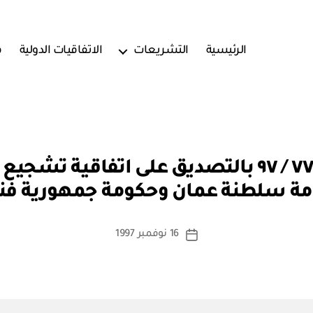
الرئيسية
التشريعات
الاتفاقيات الدولية
ف
بو
مرسوم سلطاني رقم ٧٧ / ٩٧ بالتصديق على اتفاق
ا
ة سلطنة عمان وحكومة جمهورية فنل
س
ط
ة
كاتب
16 نوفمبر 1997
تاريخ
a
المقالة
المقالة
d
m
in