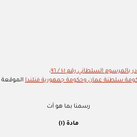
المرسوم السلطاني رقم ١٠١ / ٩٦
،
حكومة سلطنة عمان وحكومة جمهورية فنلندا
الموقعة في مسق
رسمنا بما هو آت
مادة (١)