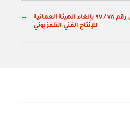
مرسوم سلطاني رقم ٧٨ / ٩٧ بإلغاء الهيئة العمانية
→
للإنتاج الفني التلفزيوني