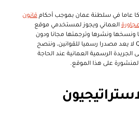
ا عاما في سلطنة عمان بموجب أحكام
قانون
جاورة
العماني ويجوز لمستخدمي موقع
تعمالها ونسخها ونشرها وترجمتها مجانا ودون
قيود. موقع Qanoon.om لا يعد مصدرا رسميا للقوانين، وننصح
 الجريدة الرسمية العمانية عند الحاجة
المنشورة على هذا الموقع.
استراتيجيون