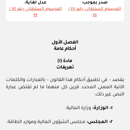
صدر بموجب:
عدل لغاية:
المرسوم السلطاني رقم ٤٧ /
المرسوم السلطاني رقم ٧٤ /
٩٩
٩٨
الفصل الأول
أحكام عامة
مادة (١)
تعريفات
يقصد – في تطبيق أحكام هذا القانون – بالعبارات والكلمات
الآتية المعنى المحدد قرين كل منهما ما لم تقتض عبارة
النص غير ذلك:
١- الوزارة:
وزارة المالية.
٢- المجلس:
مجلس الشؤون المالية وموارد الطاقة.