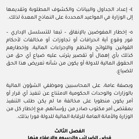
٤- إعداد الجداول والبيانات والكشوف المطلوبة وتقديمها
إلى الوزارة في المواعيد المحددة على النماذج المعدة لذلك.
٥- إخطار المفوضين بالإنفاق – تبعا للتسلسل الإداري –
فور وقوع أية انحرافات أو تجاوزات أو مخالفات لأحكام
القوانين واللوائح والنظم والإجراءات المالية، وإخطارهم
كذلك بأي إهمال أو تقصير يترتب عليه ضياع أي حق من
الحقوق المالية للدولة أو يكون من شأنه تعريض هذا الحق
للضياع.
وبصفة عامة، على المحاسبين وموظفي الشؤون المالية
بالوزارات والوحدات الحكومية الامتناع عن تنفيذ أي قرار أو
أمر يكون منطويا على مخالفة ما لم يكن طلب التنفيذ
بمقتضى أمر مكتوب صادر من رؤسائهم، مع إخطار كل من
الوزارة والأمانة العامة للرقابة المالية للدولة فورا بذلك.
الفصل الثالث
فرض الضرائب والرسوم والإعفاء منها