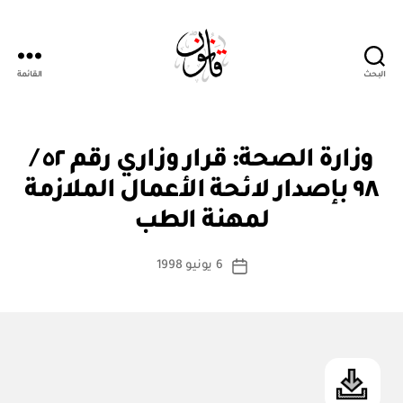
البحث
القائمة
Qanoon.om
ق
التصنيفات
وزارة الصحة: قرار وزاري رقم ٥٢ /
ر
ار
٩٨ بإصدار لائحة الأعمال الملازمة
بو
و
ا
زا
لمهنة الطب
س
ر
ي
ط
كاتب
6 يونيو 1998
ة
تاريخ
المقالة
ad
المقالة
m
in