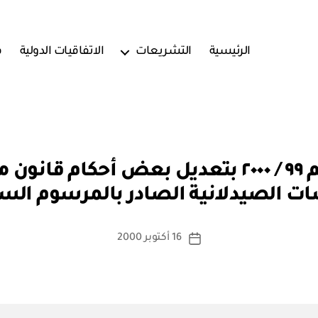
الرئيسية
التشريعات
الاتفاقيات الدولية
ف
بو
مرسوم سلطاني رقم ٩٩ / ٢٠٠٠ بتعديل بعض أحك
ا
لصيدلانية الصادر بالمرسوم السلطاني ر
س
ط
ة
كاتب
16 أكتوبر 2000
تاريخ
a
المقالة
المقالة
d
m
in