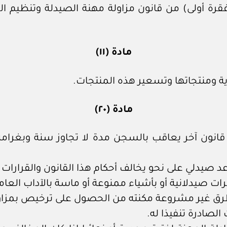
بدل بنصوص المواد ١١ بند (ج) و ٢٠ و ٢١ (فقرة أولى) من قانون مزاولة مه
مادة (١١)
ة ومنتجاتها وتسعير هذه المنتجات.
مادة (٢٠)
انون آخر يعاقب بالسجن مدة لا تجاوز سنة وبغرامة ل
صيدلي على نحو يخالف أحكام هذا القانون والقرارات الو
ت صيدلانية أو بأشياء ممنوعة أو ماسة بالآداب العام
 طرق غير مشروعة مكنته من الحصول على ترخيص بمزاو
الصادرة تنفيذا له.