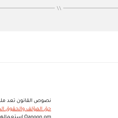
نصوص القانون تعد ملك
حق المؤلف والحقوق الم
Qanoon.om اس