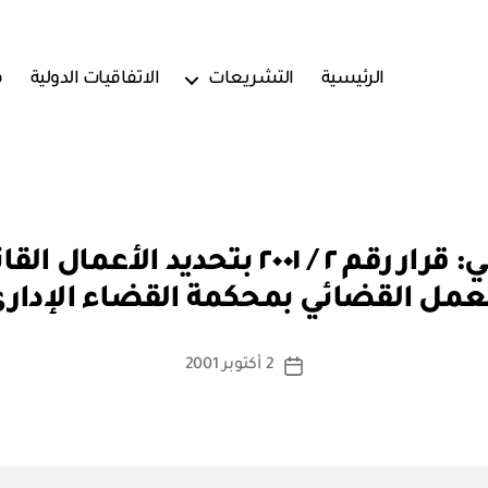
الرئيسية
التشريعات
الاتفاقيات الدولية
ف
بو
ديوان البلاط السلطاني: قرار رقم ٢ / ٢٠٠١
ا
عمل القضائي بمحكمة القضاء الإدار
س
ط
ة
كاتب
2 أكتوبر 2001
تاريخ
a
المقالة
المقالة
d
m
in