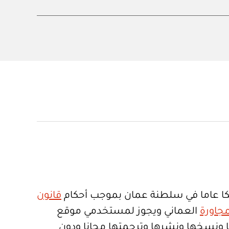
ا عاما في سلطنة عمان بموجب أحكام
قانون
جاورة
العماني ويجوز لمستخدمي موقع
تعمالها ونسخها ونشرها وترجمتها مجانا ودون