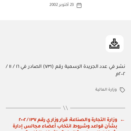
كاتب
23 أكتوبر 2002
ة
تاريخ
المقالة
ad
المقالة
m
in
نشر في عدد الجريدة الرسمية رقم (٧٣١) الصادر في ١٦ / ١١ /
٢٠٠٢م
وزارة المالية
الوسوم
←
وزارة التجارة والصناعة: قرار وزاري رقم ١٣٧ / ٢٠٠٢
بشأن قواعد وشروط انتخاب أعضاء مجالس إدارة