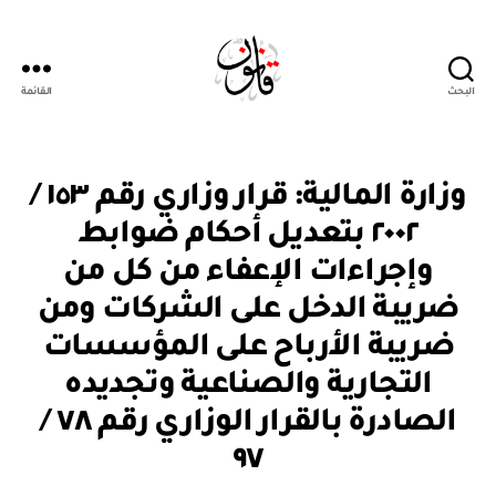
البحث
القائمة
Qanoon.om
ق
التصنيفات
وزارة المالية: قرار وزاري رقم ١٥٣ /
ر
ار
٢٠٠٢ بتعديل أحكام ضوابط
و
زا
وإجراءات الإعفاء من كل من
ر
ي
ضريبة الدخل على الشركات ومن
ضريبة الأرباح على المؤسسات
التجارية والصناعية وتجديده
الصادرة بالقرار الوزاري رقم ٧٨ /
بو
ا
٩٧
س
ط