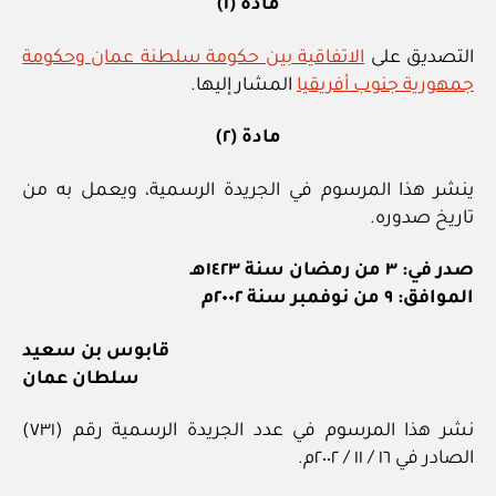
مادة (١)
التصديق على
الاتفاقية بين حكومة سلطنة عمان وحكومة
جمهورية جنوب أفريقيا
المشار إليها.
مادة (٢)
ينشر هذا المرسوم في الجريدة الرسمية، ويعمل به من
تاريخ صدوره.
صدر في: ٣ من رمضان سنة ١٤٢٣هـ
الموافق: ٩ من نوفمبر سنة ٢٠٠٢م
قابوس بن سعيد
سلطان عمان
نشر هذا المرسوم في عدد الجريدة الرسمية رقم (٧٣١)
الصادر في ١٦ / ١١ / ٢٠٠٢م.