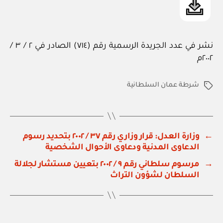
نشر في عدد الجريدة الرسمية رقم (٧١٤) الصادر في ٢ / ٣ /
٢٠٠٢م
شرطة عمان السلطانية
الوسوم
←
وزارة العدل: قرار وزاري رقم ٣٧ / ٢٠٠٢ بتحديد رسوم
الدعاوى المدنية ودعاوى الأحوال الشخصية
→
مرسوم سلطاني رقم ٩ / ٢٠٠٢ بتعيين مستشار لجلالة
السلطان لشؤون التراث