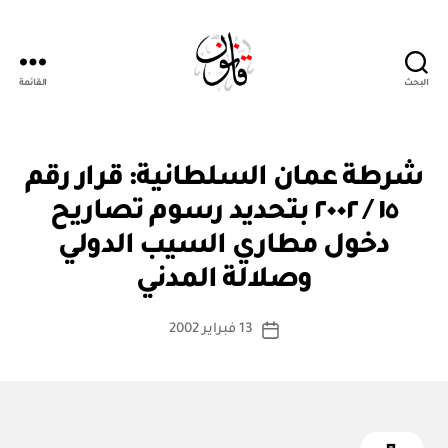
البحث
القائمة
Qanoon.om
ق
التصنيفات
شرطة عمان السلطانية: قرار رقم
ر
ار
١٥ / ٢٠٠٢ بتحديد رسوم تصاريح
و
زا
دخول مطاري السيب الدولي
بو
ر
ا
ي
وصلالة المدني
س
ط
كاتب
13 فبراير 2002
ة
تاريخ
المقالة
ad
المقالة
m
in