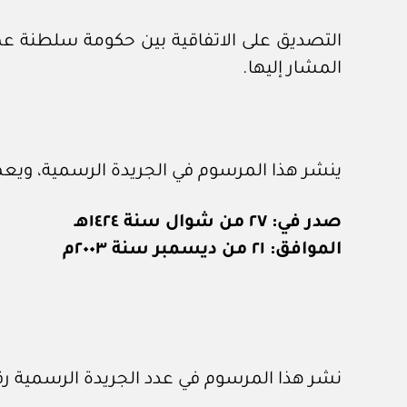
التصديق على الاتفاقية بين حكومة سلطنة عما
المشار إليها.
ينشر هذا المرسوم في الجريدة الرسمية، ويعم
صدر في: ٢٧ من شوال سنة ١٤٢٤هـ
الموافق: ٢١ من ديسمبر سنة ٢٠٠٣م
نشر هذا المرسوم في عدد الجريدة الرسمية رقم (٧٥٨) الصادر في ٣ / ١ / ٤