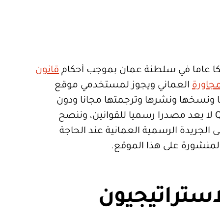
ا عاما في سلطنة عمان بموجب أحكام
قانون
جاورة
العماني ويجوز لمستخدمي موقع
تعمالها ونسخها ونشرها وترجمتها مجانا ودون
قيود. موقع Qanoon.om لا يعد مصدرا رسميا للقوانين، وننصح
 الجريدة الرسمية العمانية عند الحاجة
المنشورة على هذا الموقع.
استراتيجيون