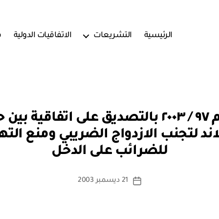
الرئيسية
التشريعات
الاتفاقيات الدولية
ف
مرسوم سلطاني رقم ٩٧ / ٢٠٠٣ بالتصديق على 
بو
ند لتجنب الازدواج الضريبي ومنع الته
ا
للضرائب على الدخل
س
ط
ة
كاتب
21 ديسمبر 2003
تاريخ
a
المقالة
المقالة
d
m