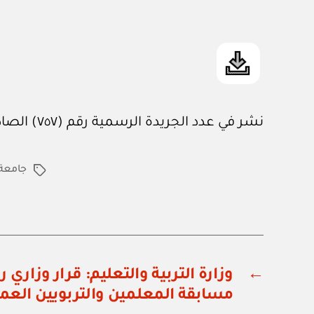
نشر في عدد الجريدة الرسمية رقم (٧٥٧) الصادر في ١٥ / ١٢ / ٢٠٠٣م
جامعة
الوسوم
←
مسابقة المعلمين والتربويين العما