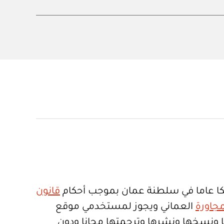
ا عاما في سلطنة عمان بموجب أحكام
قانون
جاورة
العماني ويجوز لمستخدمي موقع
تعمالها ونسخها ونشرها وترجمتها مجانا ودون