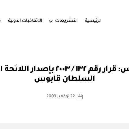
الرئيسية
التشريعات
الاتفاقيات الدولية
ف
بو
جامعة السلطان قابوس: قرار رقم ١٣٢
ا
السلطان قابوس
س
ط
ة
كاتب
22 نوفمبر 2003
تاريخ
a
المقالة
المقالة
d
m
in