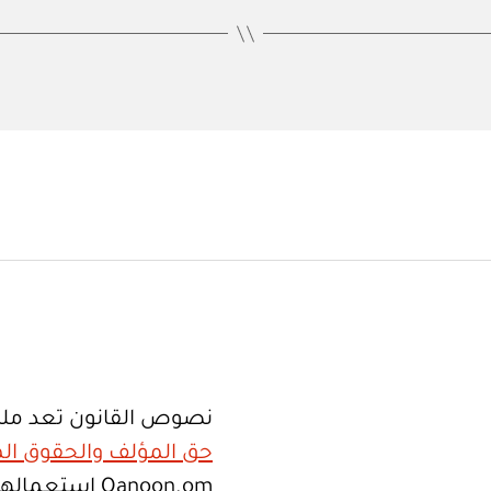
نصوص القانون تعد ملك
حق المؤلف والحقوق الم
Qanoon.om اس