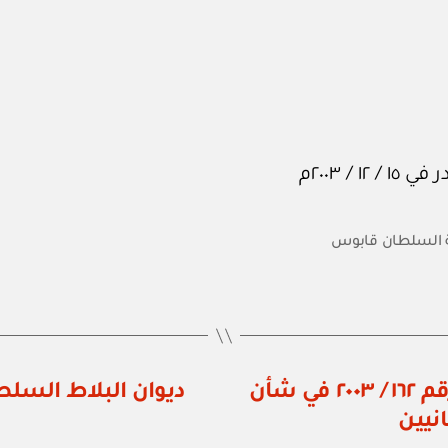
 السلطان قابوس
وزارة التربية والتعليم: قرار وزاري رقم ١٦٢ / ٢٠٠٣ في شأن
نيين