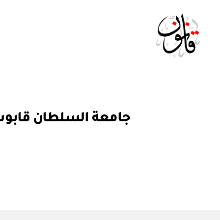
Qanoon.om
ق
التصنيفات
ر
ار
و
ز
ا
ر
ي