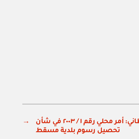
ديوان البلاط السلطاني: أمر محلي رقم ١ / ٢٠٠٣ في شأن
→
تحصيل رسوم بلدية مسقط