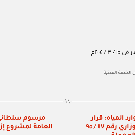
لخدمة المدنية
رد المياه: قرار
وزاري رقم ٢٨ / ٢٠٠٤ بتعديل القرار الوزاري رقم ١١٧ / ٩٥
العامة لمشروع إزا