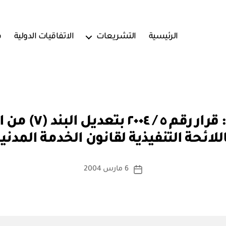
الرئيسية
التشريعات
الاتفاقيات الدولية
ف
بو
ا
للائحة التنفيذية لقانون الخدمة المدني
س
ط
ة
كاتب
6 مارس 2004
تاريخ
a
المقالة
المقالة
d
m
in