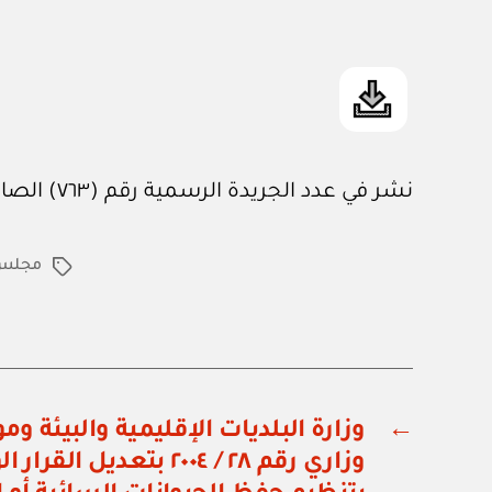
نشر في عدد الجريدة الرسمية رقم (٧٦٣) الصادر في ١٥ / ٣ / ٢٠٠٤م
مجلس ا
الوسوم
←
وزارة البلديات الإقليمية والبيئة وموا