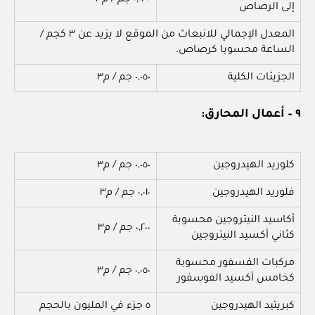
٠,٠٣٠ جم / م٣
إلى الرصاص
المعدل الإجمالي للانبعاث من الموقع لا يزيد عن ٣ كجم /
الساعة محسوبا كرصاص.
الجزيئات الكلية
٠,٠٥٠ جم / م٣
٩ – أعمال المحارق:
كلوريد الهيدروجين
٠,٠٥٠ جم / م٣
فلوريد الهيدروجين
٠,٠١٠ جم / م٣
أكاسيد النيتروجين محسوبة
٠,٢٠٠ جم / م٣
كثاني أكسيد النيتروجين
مركبات الفسفور محسوبة
٠,٠٥٠ جم / م٣
كخامس أكسيد الفوسفور
كبريتيد الهيدروجين
٥ جزء في المليون بالحجم