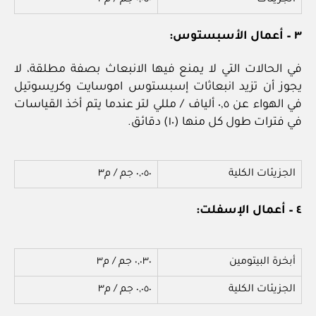
٣ – أعمال الأسبستوس:
في الحالات التي لا يمنع فيها الانبعاث بصفة مطلقة، لا
يجوز أن تزيد انبعاثات إسبستوس اموسايت وكريسوتيل
في الهواء عن ٠,٥ ألياف / مللي لتر عندما يتم أخذ القياسات
في فترات طول كل منها (١٠) دقائق.
الجزيئات الكلية
٠,٠٥٠ جم / م٣
٤ – أعمال الإسفلت:
أبخرة البيتومين
٠,٠٣٠ جم / م٣
الجزيئات الكلية
٠,٠٥٠ جم / م٣