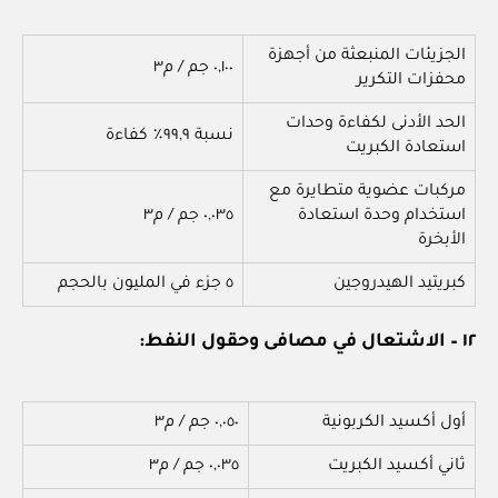
الجزيئات المنبعثة من أجهزة
٠,١٠٠ جم / م٣
محفزات التكرير
الحد الأدنى لكفاءة وحدات
نسبة ٩٩,٩٪ كفاءة
استعادة الكبريت
مركبات عضوية متطايرة مع
استخدام وحدة استعادة
٠,٠٣٥ جم / م٣
الأبخرة
كبريتيد الهيدروجين
٥ جزء في المليون بالحجم
١٢ – الاشتعال في مصافى وحقول النفط:
أول أكسيد الكربونية
٠,٠٥٠ جم / م٣
ثاني أكسيد الكبريت
٠,٠٣٥ جم / م٣