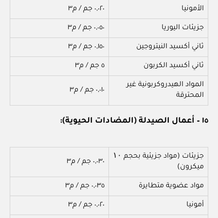
الأمونيا
٠,٠٢٠ جم / م٣
جزيئات اليوريا
٠,٠٥٠ جم / م٣
ثاني أكسيد النيتروجين
٠,١٥٠ جم / م٣
ثاني أكسيد الكربون
٥ جم / م٣
المواد الهيدروكربونية غير
٠,٠١٠ جم / م٣
المحترقة
١٥ – أعمال الصيدلة (المضادات الحيوية):
جزيئات (مواد جزيئية بحجم ۱۰
٠,٠٣٠ جم / م٣
ميكرون)
مواد عضوية متطايرة
٠,٠٣٥ جم / م٣
أمونيا
٠,٠٢٠ جم / م٣