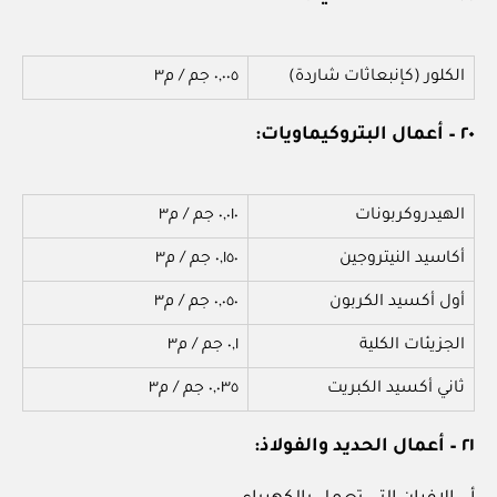
الكلور (كإنبعاثات شاردة)
٠,٠٠٥ جم / م٣
٢٠ – أعمال البتروكيماويات:
الهيدروكربونات
٠,٠١٠ جم / م٣
أكاسيد النيتروجين
٠,١٥٠ جم / م٣
أول أكسيد الكربون
٠,٠٥٠ جم / م٣
الجزيئات الكلية
٠,١ جم / م٣
ثاني أكسيد الكبريت
٠,٠٣٥ جم / م٣
٢١ – أعمال الحديد والفولاذ: