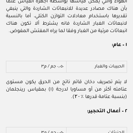
الهواء والتي يمكن قياسها بواسطة أجهزة القياس علما
بأن هناك مصادر عديدة للانبعاثات الشاردة والتي ينبغي
تقديرها باستخدام معادلات التوازن الكتلي، أما بالنسبة
لانبعاثات الغبار الشاردة فانه يشترط ألا تكون هناك
انبعاثات مرئية من الغبار وفقا لما يراه المفتش المفوض.
١ – عام:
الحبيبات والغبار
٠,٠٥٠ جم / م٣
لا يتم تصريف دخان قاتم ناتج من الحرق يكون مستوى
عتامته أكثر من أو مساويا لدرجة (١) بمقياس رينجلمان
(بنسبة عتامة قدرها ٪۲۰).
٢ – أعمال التحجير:
الجزيئات
٠,٠٥٠ جم / م٣