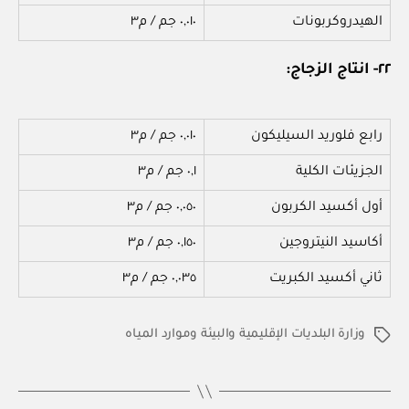
الهيدروكربونات
٠,٠١٠ جم / م٣
٢٢- انتاج الزجاج:
رابع فلوريد السيليكون
٠,٠١٠ جم / م٣
الجزيئات الكلية
٠,١ جم / م٣
أول أكسيد الكربون
٠,٠٥٠ جم / م٣
أكاسيد النيتروجين
٠,١٥٠ جم / م٣
ثاني أكسيد الكبريت
٠,٠٣٥ جم / م٣
وزارة البلديات الإقليمية والبيئة وموارد المياه
الوسوم