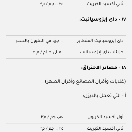
ثاني أكسيد الكبريت
٠,٠٣٥ جم / م٣
١٧ – داى إيزوسيانيت:
داى إيزوسيانيت المتطاير
٠,١ جزء في المليون بالحجم
جزيئات داى إيزوسيانيت
١ مللى جرام / م ٣
١٨ – مصادر الاحتراق:
(غلايات وأفران المصانع وأفران الصهر)
أ – التي تعمل بالديزل:
أول أكسيد الكربون
٠,٠٥٠ جم / م٣
ثاني أكسيد الكبريت
٠,٠٣٥ جم / م٣