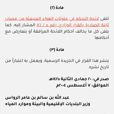
مادة (٢)
تلغى
لائحة التحكم في ملوثات الهواء المنبعثة من مصادر
ثابتة الصادرة بالقرار الوزاري رقم ٥ / ٨٦
المشار إليه، كما
يلغى كل ما يخالف أحكام اللائحة المرافقة أو يتعارض مع
أحكامها
مادة (٣)
ينشر هذا القرار في الجريدة الرسمية، ويعمل به اعتباراً من
تاريخ نشره.
صدر في: ٢٠ جمادى الثانية ١٤٢٥هـ
الموافق: ٧ أغسطس ٢٠٠٤م
عبد الله بن سالم بن عامر الرواس
وزير البلديات الإقليمية والبيئة وموارد المياه