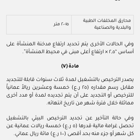
محارق المخلفات الطبية
١٥-٢٠ متر
والبلدية والصناعية
وفي الحالات الأخرى يتم تحديد ارتفاع مدخنة المنشأة على
أساس “٢,٥ × ارتفاع أعلى مبنى في محيط المنشأة”.
مادة (٧)
يصدر الترخيص بالتشغيل لمدة ثلاث سنوات قابلة للتجديد
مقابل رسم مقداره (٢٥ ر.ع) خمسة وعشرين ريالاً عمانياً
للترخيص أو التجديد على أن يتم تجديده لمدة أو مدد أخرى
مماثلة خلال فترة شهر من تاريخ انتهائه.
وفي حالة التأخير عن تجديد الترخيص البيئي بالتشغيل
تحصل غرامة مالية قدرها (٥ ر.ع) خمسة ريالات عمانية عن
كل شهر أو جزء منه بحد أقصى (١٠٠ ر.ع) مائة ريال عماني.