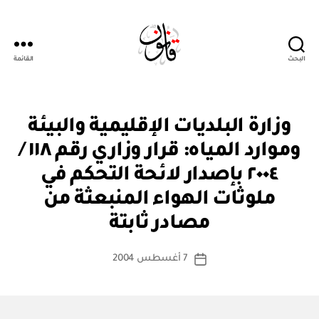
البحث
القائمة
Qanoon.om
ق
التصنيفات
وزارة البلديات الإقليمية والبيئة
ر
ار
وموارد المياه: قرار وزاري رقم ١١٨ /
و
زا
٢٠٠٤ بإصدار لائحة التحكم في
ر
ي
ملوثات الهواء المنبعثة من
بو
ا
مصادر ثابتة
س
ط
كاتب
7 أغسطس 2004
ة
تاريخ
المقالة
ad
المقالة
m
in