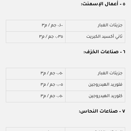
٥ – أعمال الإسمنت:
جزيئات الغبار
٠,١٠٠ جم / م٣
ثاني أكسيد الكبريت
٠,٠٣٥ جم / م٣
٦ – صناعات الخزف:
جزيئات الغبار
٠,٠٥٠ جم / م٣
فلوريد الهيدروجين
٠,٠٠٥ جم / م٣
كلوريد الهيدروجين
٠,٠٥٠ جم / م٣
٧ – صناعات النحاس: