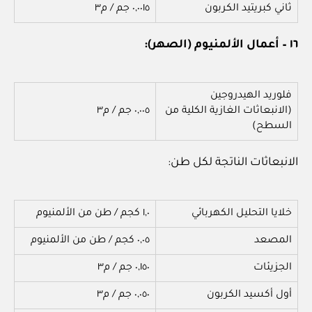
ثاني كبريتيد الكربون
٠,٠٠١٥ جم / م٣
١٦ – أعمال الألمنيوم (الصهر):
فلوريد الهيدروجين
(الانبعاثات الغازية الكلية من
٠,٠٠٥ جم / م٣
السطح)
الانبعاثات الناتجة لكل طن:
خلايا التحليل الكهربائي
١,٠ كجم / طن من الألمنيوم
المصعد
٠,٠٥ كجم / طن من الألمنيوم
الجزيئات
٠,١٥٠ جم / م٣
أول أكسيد الكربون
٠,٠٥٠ جم / م٣