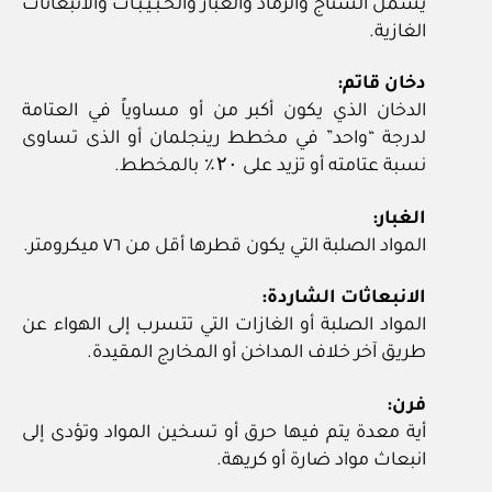
يشمل السناج والرماد والغبار والحـبـيـبـات والانبعاثات
الغازية.
دخان قاتم:
الدخان الذي يكون أكبر من أو مساوياً في العتامة
لدرجة “واحد” في مخطط رينجلمان أو الذى تساوى
نسبة عتامته أو تزيد على ۲۰٪ بالمخطط.
الغبار:
المواد الصلبة التي يكون قطرها أقل من ٧٦ ميكرومتر.
الانبعاثات الشاردة:
المواد الصلبة أو الغازات التي تتسرب إلى الهواء عن
طريق آخر خلاف المداخن أو المخارج المقيدة.
فرن:
أية معدة يتم فيها حرق أو تسخين المواد وتؤدى إلى
انبعاث مواد ضارة أو كريهة.