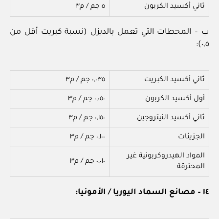
ثاني أكسيد الكربون
٥ جم / م٣
ب – المحطات التي تعمل بالديزل (نسبة كبريت أقل من
٠,٥):
ثاني أكسيد الكبريت
٠,٠٣٥ جم / م٣
أول أكسيد الكربون
٠,٠٥٠ جم / م٣
ثاني أكسيد النيتروجين
٠,١٥٠ جم / م٣
الجزيئات
٠,١٠٠ جم / م٣
المواد الهيدروكربونية غير
٠,٠١٠ جم / م٣
المحترقة
١٤ – مصانع السماد اليوريا / الأمونيا: