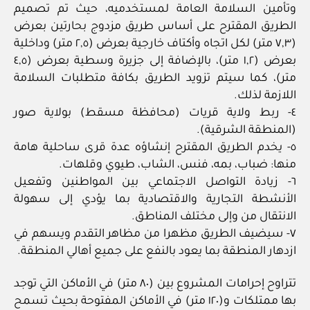
وتأمين السلامة العامة لمستخدميه، حيث تم تصميم
الطريق المقترح على أساس طريق مزدوج بحارتين بعرض
(٧,٣ متر) لكل اتجاه وأكتاف خارجية بعرض (٢,٥ متر) وداخلية
بعرض (١,٢ متر)، بالإضافة إلى جزيرة وسطية بعرض (٤,٥
متر)، كما سيتم تزويد الطريق بكافة متطلبات السلامة
اللازمة لذلك.
٤- ربط ولاية قريات (محافظة مسقط) بولاية صور
(المنطقة الشرقية).
٥- يخدم الطريق المقترح إنشاؤه عدة قرى ساحلية هامة
منها: ضباب، بمه، فنس، الشاب، طيوي وقلهات.
٦- زيادة التواصل الاجتماعي بين المواطنين وتفعيل
الأنشطة التجارية والاقتصادية بما يؤدي إلى سهولة
الانتقال من وإلى مختلف المناطق.
٧- سيضيف الطريق مظهرا من مظاهر التقدم ويسهم في
ازدهار المنطقة بما يعود بالنفع على جميع أهالي المنطقة.
تتراوح إحرامات المشروع بين (٨٠ متر) في الأماكن التي توجد
بها ممتلكات و(١٢٠ متر) في الأماكن المفتوحة بحيث تسمح