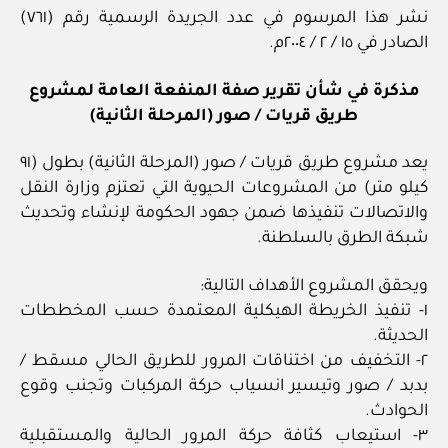
نشر هذا المرسوم في عدد الجريدة الرسمية رقم (٧٦١)
الصادر في ١٥ / ٢ / ٢٠٠٤م.
مذكرة في شأن تقرير صفة المنفعة العامة لمشروع
طريق قريات / صور (المرحلة الثانية)
يعد مشروع طريق قريات / صور (المرحلة الثانية) بطول (٩١
كيلو متر) من المشروعات الحيوية التي تعتزم وزارة النقل
والاتصالات تنفيذها ضمن جهود الحكومة لإنشاء وتحديث
شبكة الطرق بالسلطنة.
ويحقق المشروع الأهداف التالية:
١- تنفيذ الخريطة الهيكلية المعتمدة حسب المخططات
الحديثة.
٢- التخفيف من اختناقات المرور للطريق الحالي مسقط /
بدبد / صور وتيسير انسياب حركة المركبات وتجنب وقوع
الحوادث.
٣- استيعاب كثافة حركة المرور الحالية والمستقبلية