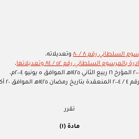
م السلطاني رقم ٨ / ٨٠
وتعديلاته،
رسوم السلطاني رقم ٥٢ / ٨٤ وتعديلاتها
،
ر ٢٠٠٤م،
تقرر
مادة (١)