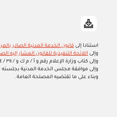
استنادا إلى
قانون الخدمة المدنية الصادر بالمرسو
وإلى
اللائحة التنفيذية للقانون المشار إليه الصادرة بالم
وإلى كتاب وزارة الإعلام رقم و أ / م ك و / ٣١١ / ٢٠٠٤ المؤرخ ١٦ ربيع الثاني ١٤٢٥هـ الموافق ه يونيو ٢٠٠٤م،
وإلى موافقة مجلس الخدمة المدنية بجلسته رقم ٤ / ٢٠٠٤ المنعقدة بتاريخ رمضان ١٤٢٥هـ الموافق ٢٠ أكتوب
وبناء على ما تقتضيه المصلحة العامة.