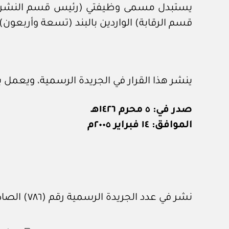
يستبدل مسمى وظيفتي (رئيس قسم النشر) 
قسم الرقابة) الواردين بالبند (تسعة وأربعون) من الملحق رقم (١٦) من اللائحة ال
ينشر هذا القرار في الجريدة الرسمية، ويعمل ب
صدر في: ٥ محرم ١٤٢٦هـ
الموافق: ١٤ فبراير ٢٠٠٥م
نشر في عدد الجريدة الرسمية رقم (٧٨٦) الصادر في ١ / ٣ / ٢٠٠٥م