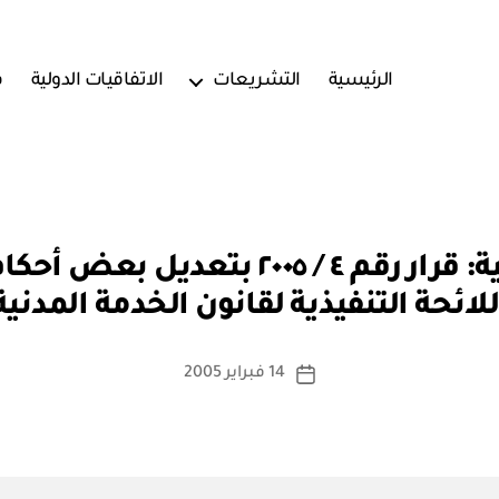
الرئيسية
التشريعات
الاتفاقيات الدولية
ف
بو
ا
للائحة التنفيذية لقانون الخدمة المدنية
س
ط
ة
كاتب
14 فبراير 2005
تاريخ
a
المقالة
المقالة
d
m
in