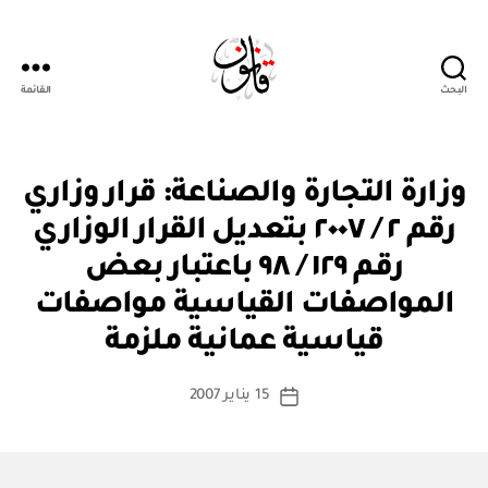
البحث
القائمة
Qanoon.om
ق
التصنيفات
وزارة التجارة والصناعة: قرار وزاري
ر
ار
رقم ٢ / ٢٠٠٧ بتعديل القرار الوزاري
و
زا
رقم ١٢٩ / ٩٨ باعتبار بعض
ر
ي
المواصفات القياسية مواصفات
بو
ا
قياسية عمانية ملزمة
س
ط
كاتب
15 يناير 2007
ة
تاريخ
المقالة
ad
المقالة
m
in